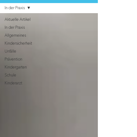
In der Praxis
Aktuelle Artikel
In der Praxis
Allgemeines
Kindersicherheit
Unfälle
Prävention
Kindergarten
Schule
Kinderarzt