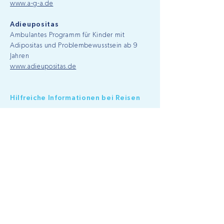
www.a-g-a.de
Adieupositas
Ambulantes Programm für Kinder mit
Adipositas und Problembewusstsein ab 9
Jahren
www.adieupositas.de
Hilfreiche Informationen bei Reisen
Deutsche Gesellschaft für
Tropenmedizin (DTG)
Informationen über Reiseimpfungen,
Malariaprophylaxe etc. für Ihr Reiseziel
www.dtg.org
Länderspezifischer,
reisemedizinischer
Informationsservice
www.fit-for-travel.de