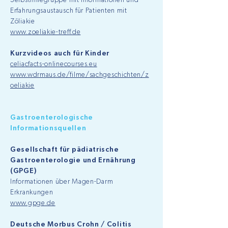
Selbsthilfegruppe mit Informationen und
Erfahrungsaustausch für Patienten mit
Zöliakie
www.zoeliakie-treff.de
Kurzvideos auch für Kinder
celiacfacts-onlinecourses.eu
www.wdrmaus.de/filme/sachgeschichten/z
oeliakie
Gastroenterologische
Informationsquellen
Gesellschaft für pädiatrische
Gastroenterologie und Ernährung
(GPGE)
Informationen über Magen-Darm
Erkrankungen
www.gpge.de
Deutsche Morbus Crohn / Colitis