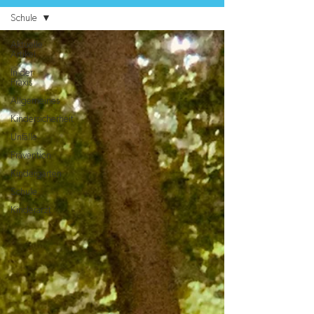
Schule
Aktuelle
Artikel
In der
Praxis
Allgemeines
Kindersicherheit
Unfälle
Prävention
Kindergarten
Schule
Kinderarzt